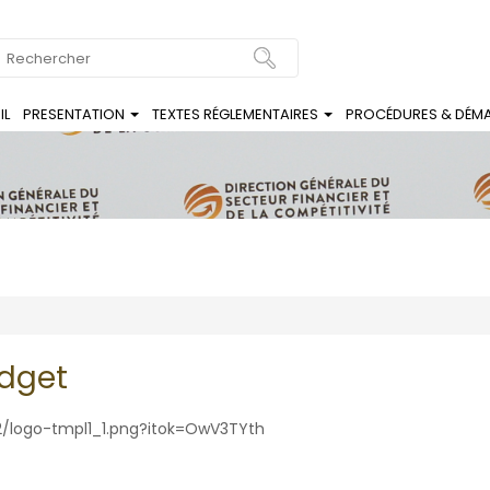
Search
IL
PRESENTATION
TEXTES RÉGLEMENTAIRES
PROCÉDURES & DÉM
udget
-02/logo-tmpl1_1.png?itok=OwV3TYth