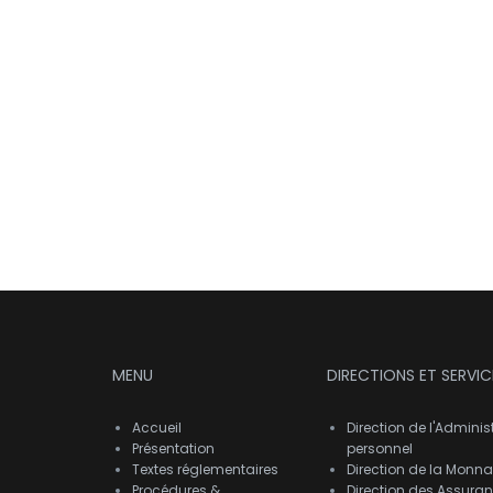
MENU
DIRECTIONS ET SERVIC
Accueil
Direction de l'Adminis
Présentation
personnel
Textes réglementaires
Direction de la Monnai
Procédures &
Direction des Assura