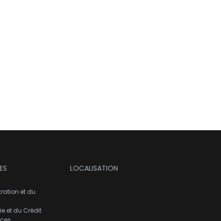
ES
LOCALISATION
tration et du
e et du Crédit
nces