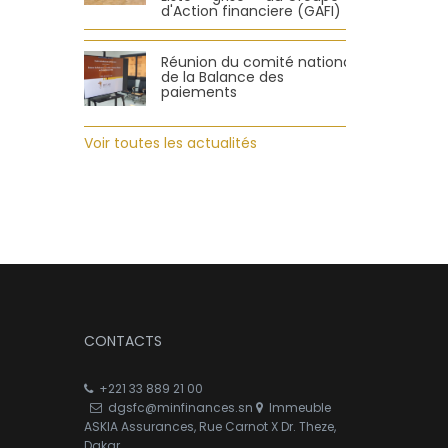
d'Action financiere (GAFI)
Réunion du comité national
de la Balance des
paiements
Voir toutes les actualités
CONTACTS
+221 33 889 21 00
dgsfc@minfinances.sn
Immeuble
ASKIA Assurances, Rue Carnot X Dr. Theze,
Dakar